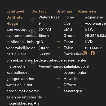
Landgoed
Contact
Snel naar
Algemeen
De Grote
Waterstraat
Home
Algemene
Hegge
9
Over
voorwaarde
Een veelzijdige
6017AJ
EMG
BTW:
evenementenlocatie
Thorn
Group
NL8546.83.
in Midden Limburg
+31
Team
KVK:
voor zakelijke en
(0)475
Zalen
62144626
particuliere
563399
Particuliere
bijeenkomsten. Een
degrotehegge
evenementen
historische
@eventmanagementgroup.nl
Zakelijke
kasteelhoeve,
evenementen
gelegen aan het
Huwelijk
water en in het
Offerte
groen, met diverse
aanvragen
zalen en uitgebreide
mogelijkheden. Als