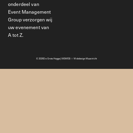
onderdeel van
Event Management
Group verzorgen wij
uw evenement van
A tot Z.
© 2026
De Grote Hegge
| 043WEB ☆ Webdesign Maastricht